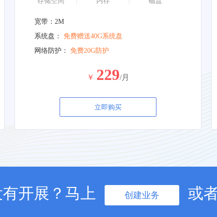
存储空间
内存
磁盘
宽带：2M
系统盘：
免费赠送40G系统盘
网络防护：
免费20G防护
229
￥
/月
立即购买
没有开展？马上
或
创建业务