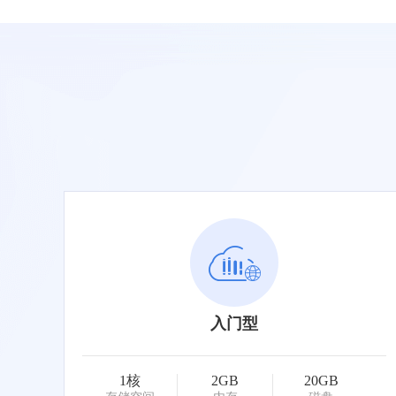
入门型
1核
2GB
20GB