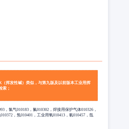
氨水（挥发性碱）类似，与第九版及以前版本工业用挥
检索；
0093，氯气010183，氟010302，焊接用保护气体010326，
0372，氖010401，工业用氧010413，氡010457，氙