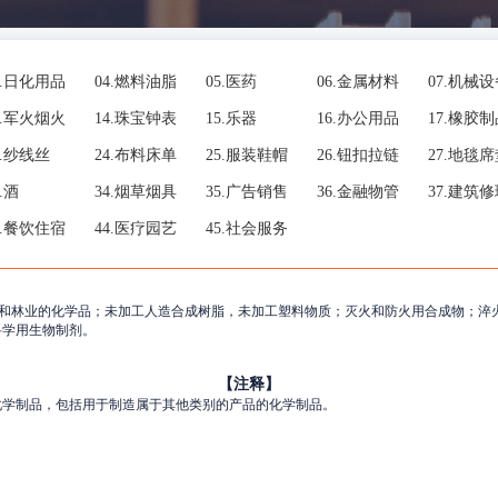
.
日化用品
04.
燃料油脂
05.
医药
06.
金属材料
07.
机械设
.
军火烟火
14.
珠宝钟表
15.
乐器
16.
办公用品
17.
橡胶制
.
纱线丝
24.
布料床单
25.
服装鞋帽
26.
钮扣拉链
27.
地毯席
.
酒
34.
烟草烟具
35.
广告销售
36.
金融物管
37.
建筑修
.
餐饮住宿
44.
医疗园艺
45.
社会服务
和林业的化学品；未加工人造合成树脂，未加工塑料物质；灭火和防火用合成物；淬
科学用生物制剂。
【注释】
化学制品，包括用于制造属于其他类别的产品的化学制品。