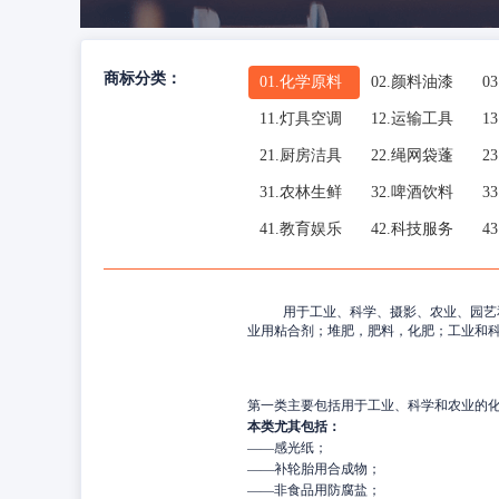
商标分类：
01.
化学原料
02.
颜料油漆
03
11.
灯具空调
12.
运输工具
13
21.
厨房洁具
22.
绳网袋蓬
23
31.
农林生鲜
32.
啤酒饮料
33
41.
教育娱乐
42.
科技服务
43
用于工业、科学、摄影、农业、园艺
业用粘合剂；堆肥，肥料，化肥；工业和
第一类主要包括用于工业、科学和农业的
本类尤其包括：
——
感光纸；
——
补轮胎用合成物；
——
非食品用防腐盐；