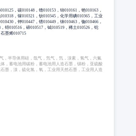
10125，碳010148，镥010153，铈010161，铯010163，
010318，镓010321，钬010345，化学用碘010365，工业
10430，钾010447，镨010449，铼010463，铷010466，
98，锝010516，碲010517，铽010519，稀土010526，铊
，石墨烯010715
气，半导体用硅，氙气，氘气，氘，溴素，氢气，六氟
气体，蓄电池用碳粉，蓄电池用人造石墨，锑粉，亚硫酸
然石墨，溴，硫化氢，氧，工业用天然石墨，工业用人造