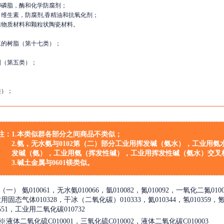
卵磷脂，酶和化学防腐剂；
维生素，防腐剂,香精油和抗氧化剂；
植物质材料和颗粒状陶瓷材料。
工的树脂（第十七类）；
剂（第五类）；
类）；
注：
1.本类似群各部分之间商品不类似；
2.氨，无水氨与0102第（二）部分工业用挥发碱（氨水），工业用
发碱（氨），工业用氨（挥发性碱），工业用挥发性碱（氨水）交叉
3.碱土金属与0601镁类似。
（一）
氨010061，无水氨010066，氩010082，氮010092，一氧化二氮01
用固态气体010328，干冰（二氧化碳）010333，氦010344，氢010359，氪01
0551，工业用二氧化碳010732
※
液体二氧化硫C010001，三氧化硫C010002，液体二氧化碳C010003