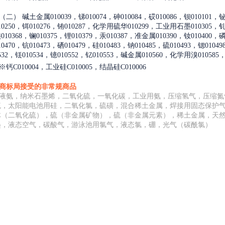
（二）
碱土金属010039，锑010074，砷010084，砹010086，钡010101，铋0
10250，铒010276，铕010287，化学用硫华010299，工业用石墨010305，钆
010368，镧010375，锂010379，汞010387，准金属010390，钕010400，磷0
10470，钪010473，硒010479，硅010483，钠010485，硫010493，锶0104
0532，铥010534，镱010552，钇010553，碱金属010560，化学用溴010585
※
钙C010004，工业硅C010005，结晶硅C010006
商标局接受的非常规商品
液氨，纳米石墨烯，二氧化硫，一氧化碳，工业用氨，压缩氢气，压缩氮
硫，太阳能电池用硅，二氧化氯，硫磺，混合稀土金属，焊接用固态保护
体（二氧化硫），硫（非金属矿物），硫（非金属元素），稀土金属，天
墨，液态空气，碳酸气，游泳池用氯气，液态氯，硼，光气（碳酰氯）