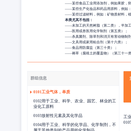
——
某些食品工业用添加剂，例如果胶，
——
某些生产化妆品和药品用原料，例如：
——
某些过滤材料，例如：矿物质材料，
本类尤其不包括：
——
未加工的天然树脂（第二类），半加
——
医用或兽医用化学制剂（第五类）；
——
杀真菌剂、除草剂和消灭有害动物制
——
文具用或家用粘合剂（第十六类）；
——
食品用防腐盐（第三十类）；
——
褥草（腐殖土的覆盖物）（第三十一
群组信息
0101工业气体，单质
0102用于工业、科学、农业、园艺、林业的工
业化工原料
0103放射性元素及其化学品
工业
01
0104用于工业、科学的化学品、化学制剂，不
属于其他类别的产品用的化学制品