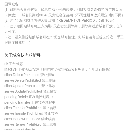
国际域名：
(1) 到期当天暂停解析，如果在72小时未续费，则修改域名DNS指向广告页面
（停放）。域名到期后30-45天为域名保留期（不同注册商政策规定时间不同）
(2) 过了保留期域名将进入赎回期（REDEMPTIONPERIOD，为期30天）
(3) 过了赎回期域名将进入为期5天左右的删除期，删除期过后域名开放，任何
人可注。
（注：进入删除期的域名可在***提交域名抢注。好域名请务必提交抢注，手工
很难注册成功。）
关于域名状态的解释：
ok 正常状态
inactive 非激活状态(注册的时候没有填写域名服务器，不能进行解析)
clientDeleteProhibited 禁止删除
serverDeleteProhibited 禁止删除
clientUpdateProhibited 禁止修改
serverUpdateProhibited 禁止修改
pendingDelete 正在删除过程中
pendingTransfer 正在转移过程中
clientTransferProhibited 禁止转移
serverTransferProhibited 禁止转移
clientRenewProhibited 禁止续费
serverRenewProhibited 禁止续费
clientHold 停止解析