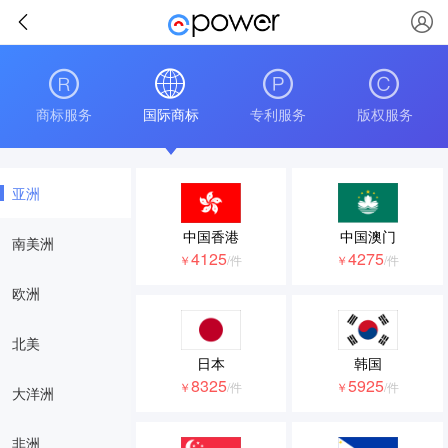
商标服务
国际商标
专利服务
版权服务
亚洲
中国香港
中国澳门
南美洲
4125
4275
￥
/件
￥
/件
欧洲
北美
日本
韩国
8325
5925
￥
/件
￥
/件
大洋洲
非洲