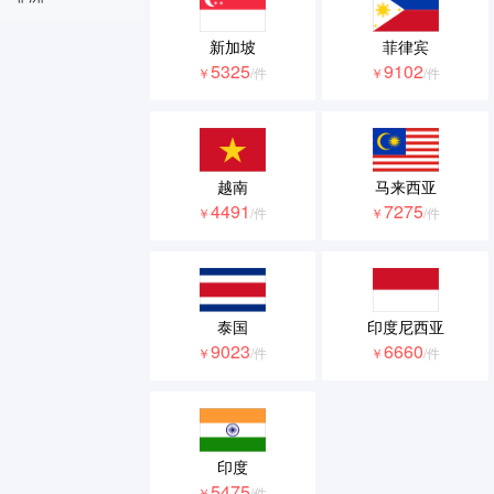
新加坡
菲律宾
5325
9102
￥
/件
￥
/件
越南
马来西亚
4491
7275
￥
/件
￥
/件
泰国
印度尼西亚
9023
6660
￥
/件
￥
/件
印度
5475
￥
/件