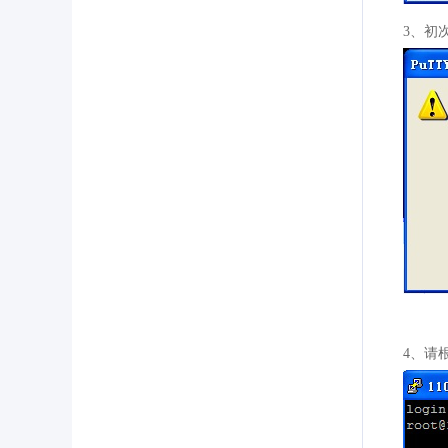
3、初
4、请