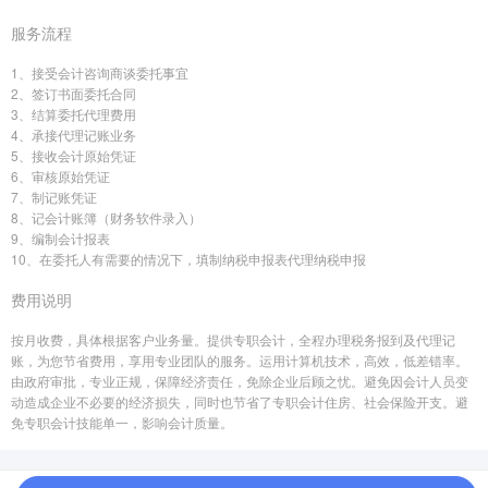
服务流程
1、接受会计咨询商谈委托事宜
2、签订书面委托合同
3、结算委托代理费用
4、承接代理记账业务
5、接收会计原始凭证
6、审核原始凭证
7、制记账凭证
8、记会计账簿（财务软件录入）
9、编制会计报表
10、在委托人有需要的情况下，填制纳税申报表代理纳税申报
费用说明
按月收费，具体根据客户业务量。提供专职会计，全程办理税务报到及代理记
账，为您节省费用，享用专业团队的服务。运用计算机技术，高效，低差错率。
由政府审批，专业正规，保障经济责任，免除企业后顾之忧。避免因会计人员变
动造成企业不必要的经济损失，同时也节省了专职会计住房、社会保险开支。避
免专职会计技能单一，影响会计质量。