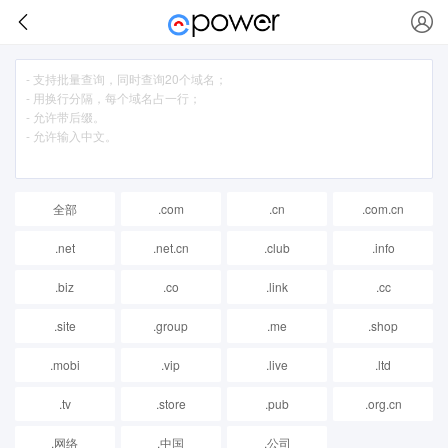
全部
.com
.cn
.com.cn
.net
.net.cn
.club
.info
.biz
.co
.link
.cc
.site
.group
.me
.shop
.mobi
.vip
.live
.ltd
.tv
.store
.pub
.org.cn
.网络
.中国
.公司