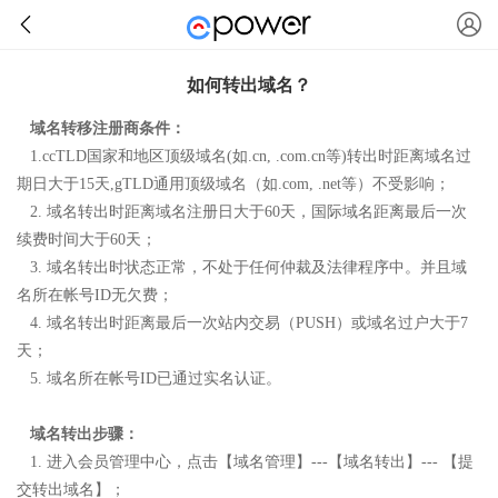
如何转出域名？
域名转移注册商条件：
1.
ccTLD国家和地区顶级域名(如.cn, .com.cn等)转出时距离域名过
期日大于15天,gTLD通用顶级域名（如.com, .net等）不受影响；
2.
域名转出时距离域名注册日大于
60
天，国际域名距离最后一次
续费时间大于60天；
3.
域名转出时状态正常，不处于任何仲裁及法律程序中。并且域
名所在帐号
ID
无欠费；
4.
域名转出时距离最后一次站内交易
（
PUSH
）
或域名过户大于
7
天；
5
.
域名所在帐号
ID
已通过实名认证。
域名转出步骤：
1
.
进入会员管理中心，点击【域名管理】---【域名转出】--- 【提
交转出域名】；